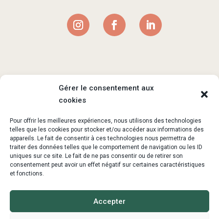
Gérer le consentement aux
cookies
La santé est un chemin de
vie qui passe par le corps,
Pour offrir les meilleures expériences, nous utilisons des technologies
telles que les cookies pour stocker et/ou accéder aux informations des
l’esprit, le coeur et la terre.
appareils. Le fait de consentir à ces technologies nous permettra de
traiter des données telles que le comportement de navigation ou les ID
uniques sur ce site. Le fait de ne pas consentir ou de retirer son
consentement peut avoir un effet négatif sur certaines caractéristiques
Sophie-Caroline
et fonctions.
Accepter